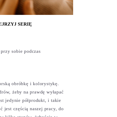
EJRZYJ SERIĘ
przy sobie podczas
rską obróbkę i kolorystykę. ​
ów, żeby na prawdę wyłapać
t jedynie półprodukt, i takie
ć jest częścią naszej pracy, do
w kilka etapów, żebyście w