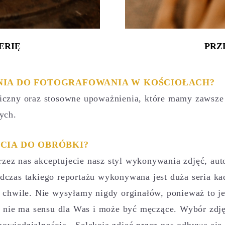
ERIĘ
PRZ
NIA DO FOTOGRAFOWANIA W KOŚCIOŁACH?
iczny oraz stosowne upoważnienia, które mamy zawsze 
ych.
CIA DO OBRÓBKI?
przez nas akceptujecie nasz styl wykonywania zdjęć, auto
czas takiego reportażu wykonywana jest duża seria kadr
chwile. Nie wysyłamy nigdy orginałów, ponieważ to jes
̨ć nie ma sensu dla Was i może być męczące. Wybór zdję
owiedzialnością. Selekcja zdjęć przez nas odbywa się 