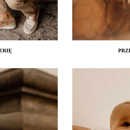
ERIĘ
PRZ