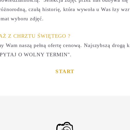
różnorodną, czułą historię, która wywoła u Was łzy wz
emat wyboru zdjęć.
Ż Z CHRZTU ŚWIĘTEGO ?
emy Wam naszą pełną ofertę cenową
. Najszybszą drogą 
APYTAJ O WOLNY TERMIN".
START